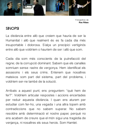
Fotografies de
Ros Ribas
SINOPSI
La distància entre allò que creiem que hauria de ser la
Humanitat i allò que realment és es fa cada dia més
insuportable i dolorosa. S’alça un precipici vertiginós
entre allò que voldríem o hauríem de ser i allò que som.
Cada dia som més conscients de la putrefacció del
regne; de la corrupció dominant. Sabem que els canalles
somriuen sense rastre de vergonya. Hem identificat els
assassins i els seus crims. Entenem que nosaltres
mateixos som part del sistema, part del problema, i
voldríem ser-ne també de la solució.
Arribats a aquest punt, ens preguntem: “què hem de
fer?”. Voldríem articular respostes i accions encertades
per reduir aquesta distància. I quan ens aturem per
estudiar com fer-ho, una vegada i una altra topem amb
contradiccions que no sabem superar. No sabem
resoldre amb determinació el nostre paper, perquè no
ens acabem de creure que el món sigui una tragèdia de
venjança, ni nosaltres els seus herois. Som Hamlet.