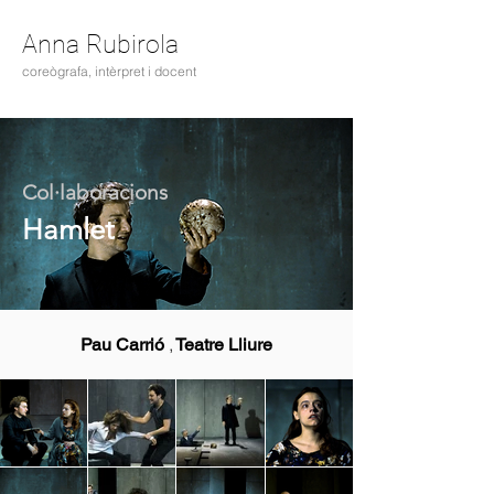
Anna Rubirola
coreògrafa, intèrpret i docent
Col·laboracions
Hamlet
,
Pau Carrió
Teatre Lliure