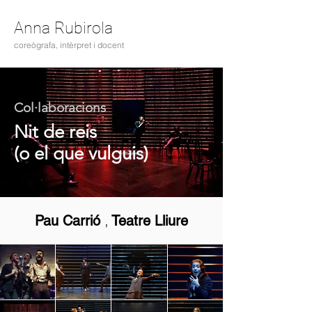
Anna Rubirola
coreògrafa, intèrpret i docent
Col·laboracions
Nit de reis
(o el que vulguis)
,
Pau Carrió
Teatre Lliure