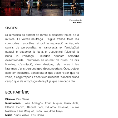
Fotografies de
Ros Ribas
SINOPSI
Si la música és aliment de l’amor, el desamor ho és de la
música. El vaixell naufraga. L’aigua trenca totes les
comportes i escotilles; el dol, la separació familiar, els
canvis de personalitat, el transvestisme, l’ambigüitat
sexual, el desamor, la festa, el descontrol, l’alcohol, la
burla, la venjança... inunden aquesta comèdia
desenfrenada i l’enfonsen en un mar de blues, de nits
líquides, d’excitació, dels desitjos, els riures i les
llàgrimes d’uns personatges desconcertats. Que, potser
com fem nosaltres, sense saber què volen ni per què ho
volen, s’esgarrapen i s’acaricien buscant l’escalfor d’una
cançó que els aixoplugui de la pluja que cau cada dia.
EQUIP ARTÍSTIC
Direcció
Pau Carrió
Interpretació
Joan Amargós, Enric Auquer, Quim Àvila,
Clàudia Benito, Raquel Ferri, Eduardo Lloveras, Jaume
Madaula, Lluís Marquès, Joan Solé, Júlia Truyol
Músic
Arnau Vallvé - Pau Carrió